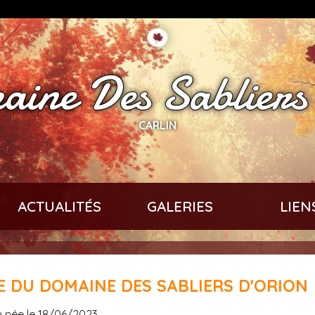
ine Des Sabliers
CARLIN
ACTUALITÉS
GALERIES
LIEN
E DU DOMAINE DES SABLIERS D'ORION
in née le 18/06/2023