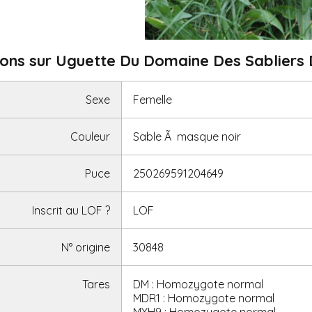
ions sur Uguette Du Domaine Des Sabliers 
Sexe
Femelle
Couleur
Sable Ã masque noir
Puce
250269591204649
Inscrit au LOF
?
LOF
N° origine
30848
Tares
DM : Homozygote normal
MDR1 : Homozygote normal
MYH9 : Homozygote normal