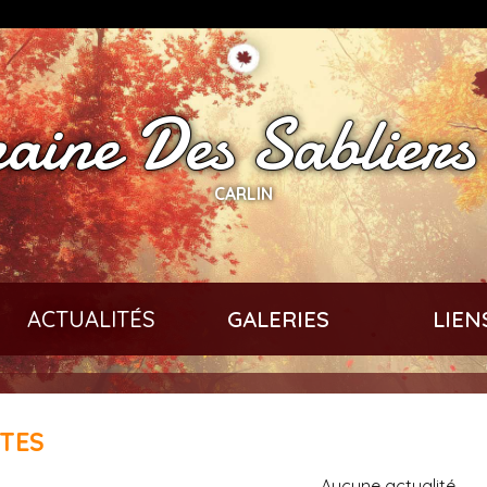
ine Des Sabliers
CARLIN
ACTUALITÉS
GALERIES
LIEN
ITES
Aucune actualité