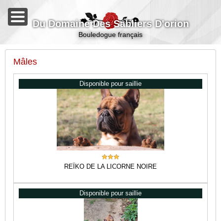
Du Domaine Des Sabliers D'orion
bouledogue français
Mâles
disponible pour saillie
REÏKO DE LA LICORNE NOIRE
disponible pour saillie